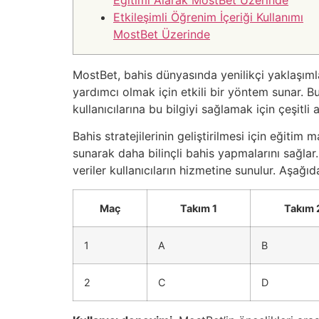
Etkileşimli Öğrenim İçeriği Kullanımı
MostBet Üzerinde
MostBet, bahis dünyasında yenilikçi yaklaşıml
yardımcı olmak için etkili bir yöntem sunar. Bu
kullanıcılarına bu bilgiyi sağlamak için çeşitli
Bahis stratejilerinin geliştirilmesi için eğitim
sunarak daha bilinçli bahis yapmalarını sağlar
veriler kullanıcıların hizmetine sunulur. Aşağıd
Maç
Takım 1
Takım 
1
A
B
2
C
D