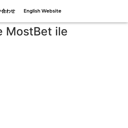
い合わせ
English Website
e MostBet ile