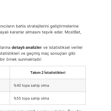
anıcıların bahis stratejilerini geliştirmelerine
dayalı kararlar almasını teşvik eder. MostBet,
ılarına
detaylı analizler
ve istatistiksel veriler
statistikleri ve geçmiş maç sonuçları gibi
r bir örnek sunmaktadır:
Takım 2 İstatistikleri
%40 topa sahip olma
%55 topa sahip olma