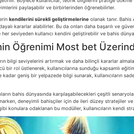
rilir. Böylece kullanıcılar, teorik bilgilerini pratiğe dökme 
mlerini paylaşabilir ve birbirlerinden öğrenebilirler.
lerin
kendilerini sürekli geliştirmelerine
olanak tanır. Bahis
dayalı kararlar alabilirler. Bu da onları daha başarılı ve güv
 her seviyeden kullanıcı kendini geliştirebilir ve bahis düny
in Öğrenimi Most bet Üzerin
arın bilgi seviyelerini artırmak ve daha bilinçli kararlar alm
cü bir rol üstlenerek, kullanıcılarına sunduğu kapsamlı eğiti
ne kadar geniş bir yelpazede bilgi sunarak, kullanıcıların sa
ların bahis dünyasında karşılaşabilecekleri çeşitli senaryola
narken, deneyimli bahisçiler için de ileri düzey stratejiler ve 
gibi konulara odaklanan bu modüller, kullanıcıların kendi strat