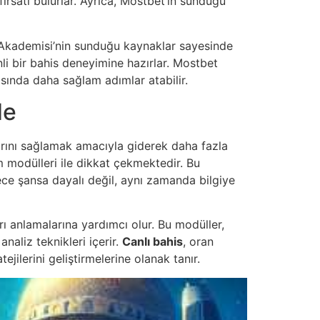
fırsatı bulurlar. Ayrıca, Mostbet’in sunduğu
 Akademisi’nin sunduğu kaynaklar sayesinde
enli bir bahis deneyimine hazırlar. Mostbet
asında daha sağlam adımlar atabilir.
de
alarını sağlamak amacıyla giderek daha fazla
m modülleri ile dikkat çekmektedir. Bu
dece şansa dayalı değil, aynı zamanda bilgiye
rı anlamalarına yardımcı olur. Bu modüller,
analiz teknikleri içerir.
Canlı bahis
, oran
ejilerini geliştirmelerine olanak tanır.