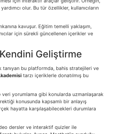
mesi için interaktif araçlar geliştirir. Örneğin,
rdımcı olur. Bu tür özellikler, kullanıcıların
imkanına kavuşur. Eğitim temelli yaklaşım,
cılar için sürekli güncellenen içerikler ve
Kendini Geliştirme
k tanıyan bu platformda, bahis stratejileri ve
Akademisi
tarzı içeriklerle donatılmış bu
er ve veri yorumlama gibi konularda uzmanlaşarak
gerektiği konusunda kapsamlı bir anlayış
rçek hayatta karşılaşabilecekleri durumlara
eo dersler ve interaktif quizler ile