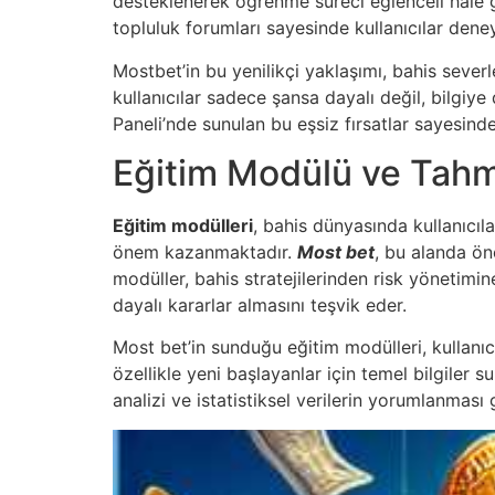
desteklenerek öğrenme süreci eğlenceli hale geti
topluluk forumları sayesinde kullanıcılar deneyi
Mostbet’in bu yenilikçi yaklaşımı, bahis sever
kullanıcılar sadece şansa dayalı değil, bilgiye 
Paneli’nde sunulan bu eşsiz fırsatlar sayesinde
Eğitim Modülü ve Tahm
Eğitim modülleri
, bahis dünyasında kullanıcıl
önem kazanmaktadır.
Most bet
, bu alanda ön
modüller, bahis stratejilerinden risk yönetimi
dayalı kararlar almasını teşvik eder.
Most bet’in sunduğu eğitim modülleri, kullanıcı
özellikle yeni başlayanlar için temel bilgiler su
analizi ve istatistiksel verilerin yorumlanması 