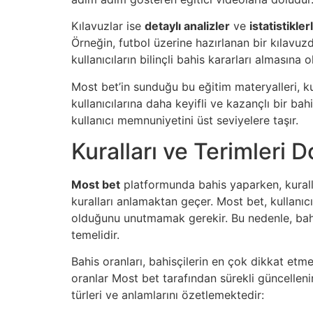
Kılavuzlar ise
detaylı analizler
ve
istatistikler
Örneğin, futbol üzerine hazırlanan bir kılavuzda
kullanıcıların bilinçli bahis kararları almasına o
Most bet’in sunduğu bu eğitim materyalleri, kul
kullanıcılarına daha keyifli ve kazançlı bir b
kullanıcı memnuniyetini üst seviyelere taşır.
Kuralları ve Terimleri
Most bet
platformunda bahis yaparken, kurall
kuralları anlamaktan geçer. Most bet, kullanıcı
olduğunu unutmamak gerekir. Bu nedenle, bah
temelidir.
Bahis oranları, bahisçilerin en çok dikkat etm
oranlar Most bet tarafından sürekli güncelleni
türleri ve anlamlarını özetlemektedir: