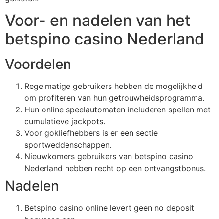
Voor- en nadelen van het
betspino casino Nederland
Voordelen
Regelmatige gebruikers hebben de mogelijkheid
om profiteren van hun getrouwheidsprogramma.
Hun online speelautomaten includeren spellen met
cumulatieve jackpots.
Voor gokliefhebbers is er een sectie
sportweddenschappen.
Nieuwkomers gebruikers van betspino casino
Nederland hebben recht op een ontvangstbonus.
Nadelen
Betspino casino online levert geen no deposit