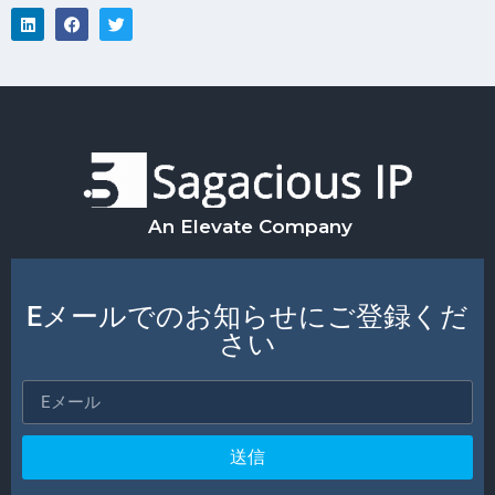
An Elevate Company
Eメールでのお知らせにご登録くだ
さい
送信