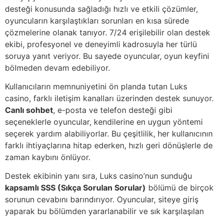
desteği konusunda sağladığı hızlı ve etkili çözümler,
oyuncuların karşılaştıkları sorunları en kısa sürede
çözmelerine olanak tanıyor. 7/24 erişilebilir olan destek
ekibi, profesyonel ve deneyimli kadrosuyla her türlü
soruya yanıt veriyor. Bu sayede oyuncular, oyun keyfini
bölmeden devam edebiliyor.
Kullanıcıların memnuniyetini ön planda tutan Luks
casino, farklı iletişim kanalları üzerinden destek sunuyor.
Canlı sohbet
, e-posta ve telefon desteği gibi
seçeneklerle oyuncular, kendilerine en uygun yöntemi
seçerek yardım alabiliyorlar. Bu çeşitlilik, her kullanıcının
farklı ihtiyaçlarına hitap ederken, hızlı geri dönüşlerle de
zaman kaybını önlüyor.
Destek ekibinin yanı sıra, Luks casino’nun sunduğu
kapsamlı SSS (Sıkça Sorulan Sorular)
bölümü de birçok
sorunun cevabını barındırıyor. Oyuncular, siteye giriş
yaparak bu bölümden yararlanabilir ve sık karşılaşılan