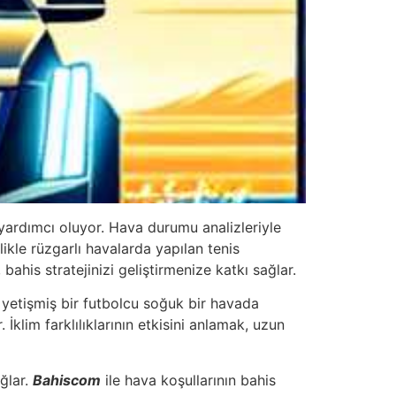
 yardımcı oluyor. Hava durumu analizleriyle
likle rüzgarlı havalarda yapılan tenis
bahis stratejinizi geliştirmenize katkı sağlar.
de yetişmiş bir futbolcu soğuk bir havada
. İklim farklılıklarının etkisini anlamak, uzun
ğlar.
Bahiscom
ile hava koşullarının bahis