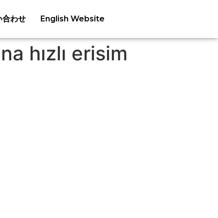
い合わせ
English Website
na hızlı erisim