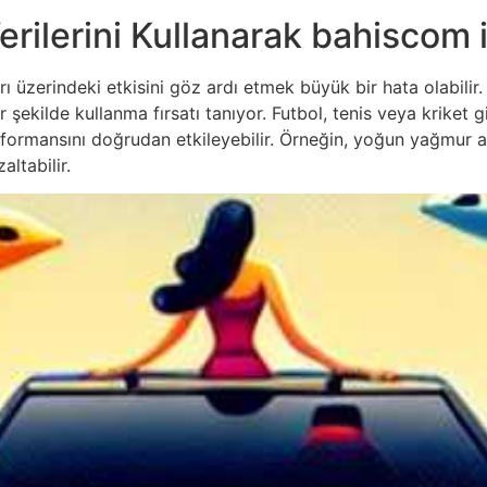
ilerini Kullanarak bahiscom i
 üzerindeki etkisini göz ardı etmek büyük bir hata olabilir
 şekilde kullanma fırsatı tanıyor. Futbol, tenis veya kriket g
erformansını doğrudan etkileyebilir. Örneğin, yoğun yağmur 
altabilir.