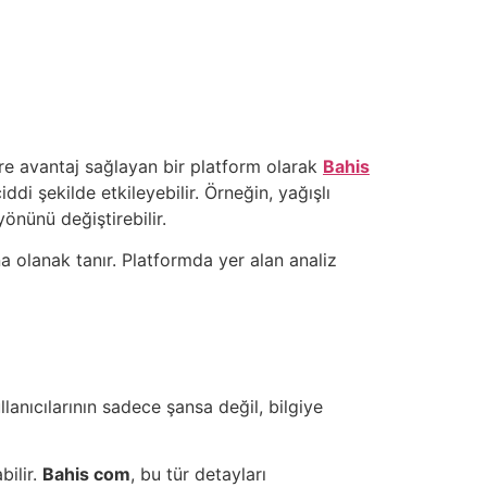
ere avantaj sağlayan bir platform olarak
Bahis
di şekilde etkileyebilir. Örneğin, yağışlı
önünü değiştirebilir.
na olanak tanır. Platformda yer alan analiz
ullanıcılarının sadece şansa değil, bilgiye
bilir.
Bahis com
, bu tür detayları