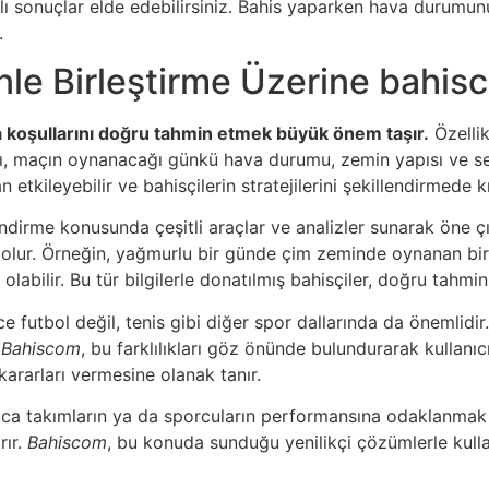
rılı sonuçlar elde edebilirsiniz. Bahis yaparken hava durumu
.
nle Birleştirme Üzerine bahis
 koşullarını doğru tahmin etmek büyük önem taşır.
Özelli
ı, maçın oynanacağı günkü hava durumu, zemin yapısı ve seyir
tkileyebilir ve bahisçilerin stratejilerini şekillendirmede kr
lendirme konusunda çeşitli araçlar ve analizler sunarak öne ç
mcı olur. Örneğin, yağmurlu bir günde çim zeminde oynanan b
bilir. Bu tür bilgilerle donatılmış bahisçiler, doğru tahminl
ce futbol değil, tenis gibi diğer spor dallarında da önemlidir
.
Bahiscom
, bu farklılıkları göz önünde bulundurarak kullanıc
i kararları vermesine olanak tanır.
ca takımların ya da sporcuların performansına odaklanmak y
rır.
Bahiscom
, bu konuda sunduğu yenilikçi çözümlerle kullan