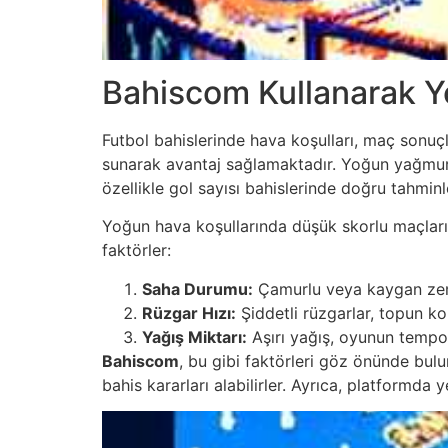
Bahiscom Kullanarak Y
Futbol bahislerinde hava koşulları, maç sonuçl
sunarak avantaj sağlamaktadır. Yoğun yağmur, 
özellikle gol sayısı bahislerinde doğru tahminl
Yoğun hava koşullarında düşük skorlu maçlar
faktörler:
Saha Durumu:
Çamurlu veya kaygan zemin
Rüzgar Hızı:
Şiddetli rüzgarlar, topun kont
Yağış Miktarı:
Aşırı yağış, oyunun tempos
Bahiscom
, bu gibi faktörleri göz önünde bulun
bahis kararları alabilirler. Ayrıca, platformda y