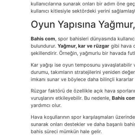
kullanıcılarına sunarak onları bir adım öne geç
kullanıcı kitlesiyle sektördeki yerini sağlamlaşt
Oyun Yapısına Yağmur,
Bahis com
, spor bahisleri dünyasında kullanı
bulundurur.
Yağmur, kar ve rüzgar
gibi hava o
şekillendirir. Örneğin, yağmurlu bir havada fu
Kar yağışı ise oyun temposunu yavaşlatabilir 
durumu, takımların stratejilerini yeniden değe
imkanı sunar ve böylece daha bilinçli kararlar 
Rüzgar faktörü de özellikle açık hava sporları
vuruşlarını etkileyebilir. Bu nedenle,
Bahis co
yardımcı olur.
Hava koşullarının spor karşılaşmaları üzerinde
sunarak onları destekler ve daha başarılı bah
bahis süreci mümkün hale gelir.