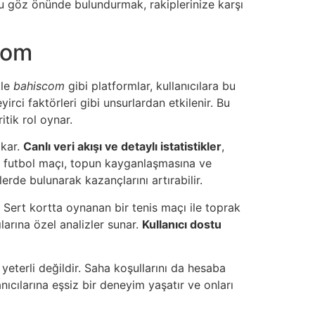
nu göz önünde bulundurmak, rakiplerinize karşı
com
kle
bahiscom
gibi platformlar, kullanıcılara bu
ci faktörleri gibi unsurlardan etkilenir. Bu
itik rol oynar.
ıkar.
Canlı veri akışı ve detaylı istatistikler
,
ir futbol maçı, topun kayganlaşmasına ve
erde bulunarak kazançlarını artırabilir.
. Sert kortta oynanan bir tenis maçı ile toprak
ılarına özel analizler sunar.
Kullanıcı dostu
eterli değildir. Saha koşullarını da hesaba
ıcılarına eşsiz bir deneyim yaşatır ve onları