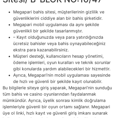
Megapari bahis sitesi, müşterilerinin gizlilik ve
güvenliklerini ciddiye alan bir bahis şirketidir.
Megapari mobil uygulaması da aynı şekilde
güvenlikli bir şekilde tasarlanmıştır.
– Kayıt olduğunuzda veya para yatırdığınızda
ücretsiz bahisler veya bahis oynayabileceğiniz
ekstra para kazanabilirsiniz.
Müşteri desteği, kullanıcıların hesap yönetimi,
ödeme işlemleri, oyun kuralları ve teknik sorunlar
gibi konularda yardım alabilecekleri bir hizmettir.
Ayrıca, Megapari’nin mobil uygulaması sayesinde
de hızlı ve güvenli bir şekilde kayıt olunabilir.
Bu bilgilerle siteye giriş yaparak, Megapari’nin sunduğu
tüm bahis ve casino oyunlarından faydalanmak
mümkündür. Ayrıca, üyelik sonrası kimlik doğrulama
işlemleriyle güvenli bir oyun ortamı sağlanır. Megapari
üye ol linki, hızlı kayıt ve güvenli giriş imkanı sunarak