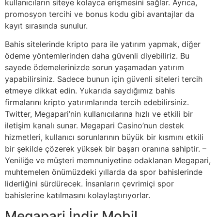
kullanıcıların siteye kolayca erişmesini sağlar. Ayrıca,
promosyon tercihi ve bonus kodu gibi avantajlar da
kayıt sırasında sunulur.
Bahis sitelerinde kripto para ile yatırım yapmak, diğer
ödeme yöntemlerinden daha güvenli diyebiliriz. Bu
sayede ödemelerinizde sorun yaşamadan yatırım
yapabilirsiniz. Sadece bunun için güvenli siteleri tercih
etmeye dikkat edin. Yukarıda saydığımız bahis
firmalarını kripto yatırımlarında tercih edebilirsiniz.
Twitter, Megapari’nin kullanıcılarına hızlı ve etkili bir
iletişim kanalı sunar. Megapari Casino’nun destek
hizmetleri, kullanıcı sorunlarının büyük bir kısmını etkili
bir şekilde çözerek yüksek bir başarı oranına sahiptir. –
Yeniliğe ve müşteri memnuniyetine odaklanan Megapari,
muhtemelen önümüzdeki yıllarda da spor bahislerinde
liderliğini sürdürecek. İnsanların çevrimiçi spor
bahislerine katılmasını kolaylaştırıyorlar.
Megapari İndir Mobil