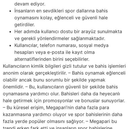
devam ediyor.
İnsanların en sevdikleri spor dallarına bahis
oynamasını kolay, eğlenceli ve güvenli hale
getirdiler.
Her adımda kullanıcı dostu bir arayüz sunulmakta
ve gerekli yönlendirmeler sağlanmaktadır.
Kullanıcılar, telefon numarası, sosyal medya
hesapları veya e-posta ile kayıt olma
alternatiflerinden birini seçebilirler.
Kullanıcıların kimlik bilgileri gizli tutulur ve bahis işlemleri
anonim olarak gerçekleştirilir. – Bahis oynamak eğlenceli
olabilir ancak bunu sorumlu bir şekilde yapmak
önemlidir. – Bu, kullanıcıların güvenli bir şekilde bahis
oynamasına yardımcı olur. Bahisleri daha da heyecanlı
hale getirmek için promosyonlar ve bonuslar sunuyorlar.
– Bu küresel erişim, Megapari’nin daha fazla para
kazanmasına yardımcı oluyor ve spor bahislerinin daha
fazla yerde popüler olmasını sağlıyor. – Megapari bu
trendi erken fark etti ve insanların spor bahislerine