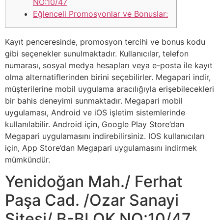
NO:10/47
Eğlenceli Promosyonlar ve Bonuslar:
Kayıt penceresinde, promosyon tercihi ve bonus kodu
gibi seçenekler sunulmaktadır. Kullanıcılar, telefon
numarası, sosyal medya hesapları veya e-posta ile kayıt
olma alternatiflerinden birini seçebilirler. Megapari indir,
müşterilerine mobil uygulama aracılığıyla erişebilecekleri
bir bahis deneyimi sunmaktadır. Megapari mobil
uygulaması, Android ve iOS işletim sistemlerinde
kullanılabilir. Android için, Google Play Store’dan
Megapari uygulamasını indirebilirsiniz. IOS kullanıcıları
için, App Store’dan Megapari uygulamasını indirmek
mümkündür.
Yenidoğan Mah./ Ferhat
Paşa Cad. /Ozar Sanayi
Sitesi/ B-BLOK NO:10/47