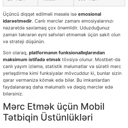
Üçüncü diqqət edilməli məsələ isə
emosional
idarəetmədir
. Canlı mərclər zamanı emosiyalarınızı
nəzarətdə saxlamaq çox önəmlidir. Uduzduğunuz
zaman təkrarən eyni səhvləri etməmək üçün sakit olun
və strateji düşünün.
Son olaraq,
platformanın funksionallıqlarından
maksimum istifadə etmək
tövsiyə olunur. Mostbet-də
canlı yayım izləmə, statistik məlumatlar və sürətli mərc
yerləşdirmə kimi funksiyalar mövcuddur ki, bunlar sizin
qərar vermənizə kömək edə bilər. Bu imkanlardan
faydalanaraq daha məlumatlı və dəqiq mərclər edə
bilərsiniz.
Mərc Etmək üçün Mobil
Tətbiqin Üstünlükləri