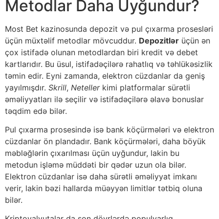
Metodlar Daha Uyğundur?
Most Bet kazinosunda depozit və pul çıxarma prosesləri
üçün müxtəlif metodlar mövcuddur.
Depozitlər
üçün ən
çox istifadə olunan metodlardan biri kredit və debet
kartlarıdır. Bu üsul, istifadəçilərə rahatlıq və təhlükəsizlik
təmin edir. Eyni zamanda, elektron cüzdanlar da geniş
yayılmışdır.
Skrill
,
Neteller
kimi platformalar sürətli
əməliyyatları ilə seçilir və istifadəçilərə əlavə bonuslar
təqdim edə bilər.
Pul çıxarma prosesində isə bank köçürmələri və elektron
cüzdanlar ön plandadır. Bank köçürmələri, daha böyük
məbləğlərin çıxarılması üçün uyğundur, lakin bu
metodun işləmə müddəti bir qədər uzun ola bilər.
Elektron cüzdanlar isə daha sürətli əməliyyat imkanı
verir, lakin bəzi hallarda müəyyən limitlər tətbiq oluna
bilər.
Kriptovalyutalar da son dövrlərdə populyarlıq