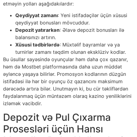
etməyin yolları aşağıdakılardır:
Qeydiyyat zamanı
: Yeni istifadəçilər üçün xüsusi
qeydiyyat bonusları mövcuddur.
Depozit yatırarkən
: Əlavə depozit bonusları ilə
balansınızı artırın.
Xüsusi tədbirlərdə
: Müxtəlif bayramlar və ya
turnirlər zamanı təqdim olunan eksklüziv kodlar.
Bu üsullar sayəsində oyunçular həm daha çox qazanır,
həm də Mostbet platformasında daha uzun müddət
əyləncə yaşaya bilirlər. Promosyon kodlarının düzgün
istifadəsi ilə hər bir oyunçu öz qazancını maksimum
dərəcədə artıra bilər. Unutmayın ki, bu cür təkliflərdən
faydalanmaq üçün müntəzəm olaraq kazino yeniliklərini
izləmək vacibdir.
Depozit və Pul Çıxarma
Prosesləri üçün Hansı