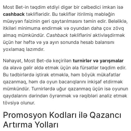
Most Bet-in təqdim etdiyi digər bir cəlbedici imkan isə
cashback
təklifləridir. Bu təkliflər itirilmiş məbləğin
müəyyən faizinin geri qaytarılmasını təmin edir. Beləliklə,
itkiləri minimuma endirmək və oyundan daha çox zövq
almaq mümkündür.
Cashback təkliflərini
aktivləşdirmək
üçün hər həftə və ya ayın sonunda hesab balansını
yoxlamaq lazımdır.
Nəhayət, Most Bet-də keçirilən
turnirlər və yarışmalar
da əlavə gəlir əldə etmək üçün əla fürsətlər təqdim edir.
Bu tədbirlərdə iştirak etməklə, həm böyük mükafatlar
qazanmaq, həm də oyun bacarıqlarını inkişaf etdirmək
mümkündür. Turnirlərdə uğur qazanmaq üçün isə oyunun
qaydalarını dərindən öyrənmək və rəqibləri analiz etmək
tövsiyə olunur.
Promosyon Kodları ilə Qazancı
Artırma Yolları