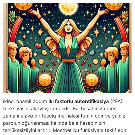
İkinci önəmli addım
iki faktorlu autentifikasiya
(2FA)
funksiyasını aktivləşdirməkdir. Bu, hesabınıza giriş
zamanı əlavə bir təsdiq mərhələsi təmin edir və yalnız
parolun oğurlanması halında belə hesabınızın
təhlükəsizliyini artırır. Mostbet bu funksiyanı təklif edir