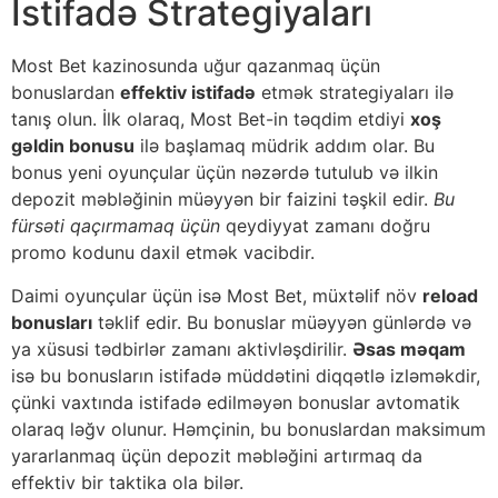
İstifadə Strategiyaları
Most Bet kazinosunda uğur qazanmaq üçün
bonuslardan
effektiv istifadə
etmək strategiyaları ilə
tanış olun. İlk olaraq, Most Bet-in təqdim etdiyi
xoş
gəldin bonusu
ilə başlamaq müdrik addım olar. Bu
bonus yeni oyunçular üçün nəzərdə tutulub və ilkin
depozit məbləğinin müəyyən bir faizini təşkil edir.
Bu
fürsəti qaçırmamaq üçün
qeydiyyat zamanı doğru
promo kodunu daxil etmək vacibdir.
Daimi oyunçular üçün isə Most Bet, müxtəlif növ
reload
bonusları
təklif edir. Bu bonuslar müəyyən günlərdə və
ya xüsusi tədbirlər zamanı aktivləşdirilir.
Əsas məqam
isə bu bonusların istifadə müddətini diqqətlə izləməkdir,
çünki vaxtında istifadə edilməyən bonuslar avtomatik
olaraq ləğv olunur. Həmçinin, bu bonuslardan maksimum
yararlanmaq üçün depozit məbləğini artırmaq da
effektiv bir taktika ola bilər.