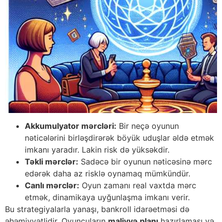
Akkumulyator mərcləri:
Bir neçə oyunun
nəticələrini birləşdirərək böyük uduşlar əldə etmək
imkanı yaradır. Lakin risk də yüksəkdir.
Təkli mərclər:
Sadəcə bir oyunun nəticəsinə mərc
edərək daha az risklə oynamaq mümkündür.
Canlı mərclər:
Oyun zamanı real vaxtda mərc
etmək, dinamikaya uyğunlaşma imkanı verir.
Bu strategiyalarla yanaşı, bankroll idarəetməsi də
əhəmiyyətlidir. Oyuncuların
maliyyə planı
hazırlaması və