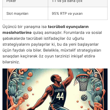
Poker
1:1 və ya daha çox
Slot maşınları
95% RTP və yuxarı
Üçüncü bir yanaşma isə
təcrübəli oyunçuların
məsləhətlərinə
qulaq asmaqdır. Forumlarda və sosial
şəbəkələrdə təcrübəli istifadəçilər öz uğurlu
strategiyalarını paylaşırlar ki, bu da yeni başlayanlar
üçün faydalı ola bilər. Beləliklə, müxtəlif strategiyaları
sınaqdan keçirərək öz oyun tərzinizi inkişaf etdirə
bilərsiniz.