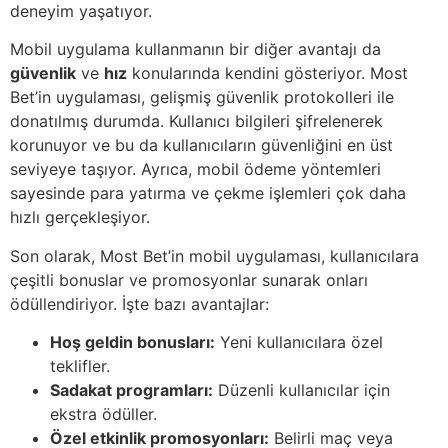
deneyim yaşatıyor.
Mobil uygulama kullanmanın bir diğer avantajı da
güvenlik
ve
hız
konularında kendini gösteriyor. Most
Bet’in uygulaması, gelişmiş güvenlik protokolleri ile
donatılmış durumda. Kullanıcı bilgileri şifrelenerek
korunuyor ve bu da kullanıcıların güvenliğini en üst
seviyeye taşıyor. Ayrıca, mobil ödeme yöntemleri
sayesinde para yatırma ve çekme işlemleri çok daha
hızlı gerçekleşiyor.
Son olarak, Most Bet’in mobil uygulaması, kullanıcılara
çeşitli bonuslar ve promosyonlar sunarak onları
ödüllendiriyor. İşte bazı avantajlar:
Hoş geldin bonusları:
Yeni kullanıcılara özel
teklifler.
Sadakat programları:
Düzenli kullanıcılar için
ekstra ödüller.
Özel etkinlik promosyonları:
Belirli maç veya