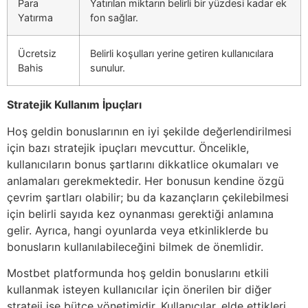
Para
Yatırılan miktarın belirli bir yüzdesi kadar ek
Yatırma
fon sağlar.
Ücretsiz
Belirli koşulları yerine getiren kullanıcılara
Bahis
sunulur.
Stratejik Kullanım İpuçları
Hoş geldin bonuslarının en iyi şekilde değerlendirilmesi
için bazı stratejik ipuçları mevcuttur. Öncelikle,
kullanıcıların bonus şartlarını dikkatlice okumaları ve
anlamaları gerekmektedir. Her bonusun kendine özgü
çevrim şartları olabilir; bu da kazançların çekilebilmesi
için belirli sayıda kez oynanması gerektiği anlamına
gelir. Ayrıca, hangi oyunlarda veya etkinliklerde bu
bonusların kullanılabileceğini bilmek de önemlidir.
Mostbet platformunda hoş geldin bonuslarını etkili
kullanmak isteyen kullanıcılar için önerilen bir diğer
strateji ise bütçe yönetimidir. Kullanıcılar, elde ettikleri