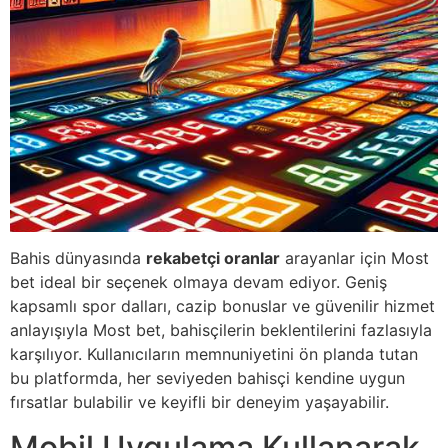
Bahis dünyasında
rekabetçi oranlar
arayanlar için Most
bet ideal bir seçenek olmaya devam ediyor. Geniş
kapsamlı spor dalları, cazip bonuslar ve güvenilir hizmet
anlayışıyla Most bet, bahisçilerin beklentilerini fazlasıyla
karşılıyor. Kullanıcıların memnuniyetini ön planda tutan
bu platformda, her seviyeden bahisçi kendine uygun
fırsatlar bulabilir ve keyifli bir deneyim yaşayabilir.
Mobil Uygulama Kullanarak