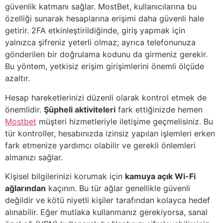
güvenlik katmanı sağlar. MostBet, kullanıcılarına bu
özelliği sunarak hesaplarına erişimi daha güvenli hale
getirir. 2FA etkinleştirildiğinde, giriş yapmak için
yalnızca şifreniz yeterli olmaz; ayrıca telefonunuza
gönderilen bir doğrulama kodunu da girmeniz gerekir.
Bu yöntem, yetkisiz erişim girişimlerini önemli ölçüde
azaltır.
Hesap hareketlerinizi düzenli olarak kontrol etmek de
önemlidir.
Şüpheli aktiviteleri
fark ettiğinizde hemen
Mostbet
müşteri hizmetleriyle iletişime geçmelisiniz. Bu
tür kontroller, hesabınızda izinsiz yapılan işlemleri erken
fark etmenize yardımcı olabilir ve gerekli önlemleri
almanızı sağlar.
Kişisel bilgilerinizi korumak için
kamuya açık Wi-Fi
ağlarından
kaçının. Bu tür ağlar genellikle güvenli
değildir ve kötü niyetli kişiler tarafından kolayca hedef
alınabilir. Eğer mutlaka kullanmanız gerekiyorsa, sanal