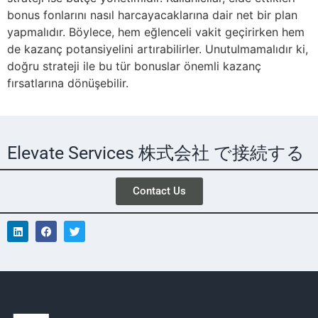
bonus fonlarını nasıl harcayacaklarına dair net bir plan
yapmalıdır. Böylece, hem eğlenceli vakit geçirirken hem
de kazanç potansiyelini artırabilirler. Unutulmamalıdır ki,
doğru strateji ile bu tür bonuslar önemli kazanç
fırsatlarına dönüşebilir.
Elevate Services 株式会社 で接続する
Contact Us