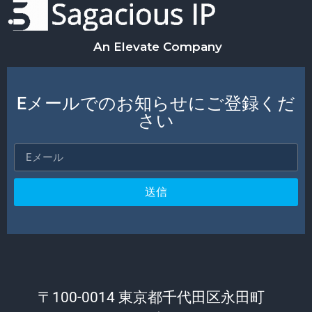
An Elevate Company
Eメールでのお知らせにご登録くだ
さい
送信
〒
100-0014 東京都千代田区永田町