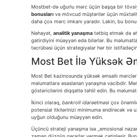
Mostbet-də uğurlu mərc üçün başqa bir tövsiyə
bonusları
və mövcud müştərilər üçün müxtəlif
daha çox mərc imkanı yaradır. Lakin, bu bonusl
Nəhayət,
analitik yanaşma
tətbiq etmək də əh
gətirdiyini müəyyən edə bilərlər. Bu məlumat
təcrübəsi üçün strategiyalar hər bir istifadəç
Most Bet İlə Yüksək Ə
Most Bet kazinosunda yüksək əmsallı mərclə
məlumatlara əsaslanan yanaşma vacibdir. Mərcl
göstəricilərini diqqətlə təhlil edin. Bu mə
İkinci olaraq,
bankroll idarəetməsi
çox önəmlidi
potensial itkilərinizi minimuma endirəcək və 
uyğun olduğunu müəyyən edin.
Üçüncü strateji yanaşma isə _emosional nəzar
zaman düzgün qərarlar vermək çətinləşir. Bun