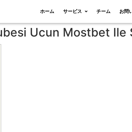
ホーム
サービス
チーム
お問
besi Ucun Mostbet Ile S