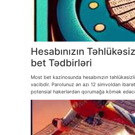
Hesabınızın Təhlükəsi
bet Tədbirləri
Most bet kazinosunda hesabınızın təhlükəsizli
vacibdir. Parolunuz ən azı 12 simvoldan ibarət 
potensial hakerlərdən qorumağa kömək edəcə