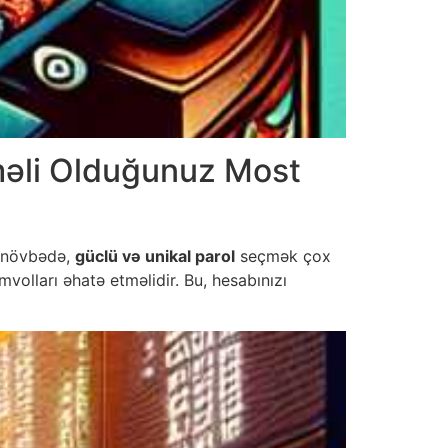
məli Olduğunuz Most
k növbədə,
güclü və unikal parol
seçmək çox
mvolları əhatə etməlidir. Bu, hesabınızı