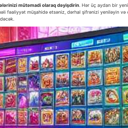
rələrinizi mütəmadi olaraq dəyişdirin
. Hər üç aydan bir yeni
li fəaliyyət müşahidə etsəniz, dərhal şifrənizi yeniləyin və 
edəcək.