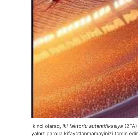
İkinci olaraq,
iki faktorlu autentifikasiya
(2FA) 
yalnız parolla kifayətlənməməyinizi təmin edir