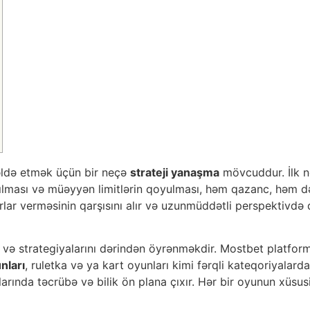
əldə etmək üçün bir neçə
strateji yanaşma
mövcuddur. İlk nö
rılması və müəyyən limitlərin qoyulması, həm qazanc, həm d
rlar verməsinin qarşısını alır və uzunmüddətli perspektivdə
 və strategiyalarını dərindən öyrənməkdir. Mostbet platfor
nları
, ruletka və ya kart oyunları kimi fərqli kateqoriyalarda
arında təcrübə və bilik ön plana çıxır. Hər bir oyunun xüsus