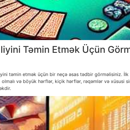
zliyini Təmin Etmək Üçün Gör
yini təmin etmək üçün bir neçə əsas tədbir görməlisiniz. İl
olmalı və böyük hərflər, kiçik hərflər, rəqəmlər və xüsusi si
kdir.