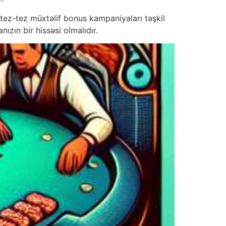
tez-tez müxtəlif bonus kampaniyaları təşkil
ızın bir hissəsi olmalıdır.