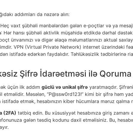
ğıdakı addımları da nəzərə alın:
 Heç vaxt şübhəli mənbələrdən gələn e-poçtlar və ya mesajla
n
: Hər hansı şübhəli aktivlik müşahidə etdikdə dərhal dəstə
-poçt ünvanınızı və digər əlaqə məlumatlarınızı aktual saxlay
imdir. VPN (Virtual Private Network) internet üzərindəki fəal
ndən istifadə edərkən faydalıdır. Təhlükəsizlik tədbirlərinə
siz Şifrə İdarəetməsi ilə Qoruma 
tmək üçün ilk addım
güclü və unikal şifrə
yaratmaqdır. Şifrən
il etməlidir. Məsələn, “P@ssw0rd123!” kimi bir şifrə həm yadd
 istifadə etmək, hesabınızın kiber hücumlara məruz qalma risk
ya (2FA)
tətbiq edin. Bu xüsusiyyət hesabınıza giriş zamanı ə
elefonunuza gələn təsdiq kodunu daxil etməlisiniz. Bu, hesabı
ayır.