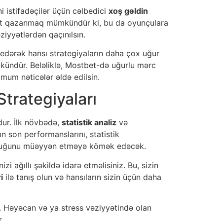
 istifadəçilər üçün cəlbedici
xoş gəldin
sait qazanmaq mümkündür ki, bu da oyunçulara
ziyyətlərdən qaçınılsın.
 edərək hansı strategiyaların daha çox uğur
kündür. Beləliklə, Mostbet-də uğurlu mərc
imum nəticələr əldə edilsin.
trategiyaları
ur. İlk növbədə,
statistik analiz
və
 son performanslarını, statistik
 olduğunu müəyyən etməyə kömək edəcək.
 ağıllı şəkildə idarə etməlisiniz. Bu, sizin
i
ilə tanış olun və hansıların sizin üçün daha
. Həyəcan və ya stress vəziyyətində olan
.