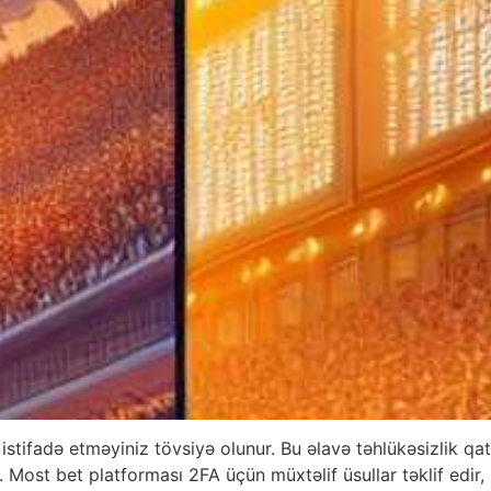
istifadə etməyiniz tövsiyə olunur. Bu əlavə təhlükəsizlik qat
. Most bet platforması 2FA üçün müxtəlif üsullar təklif edir