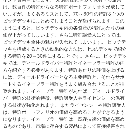
は、数百件の特許からなる特許ポートフォリオを形成して
いますが、よくあるミスとして、70～80件の特許を1つの
ピッチデッキにまとめてしまうことが挙げられます。この
ようにすると、ピッチデッキ内の各資産の特許あたりの単
価が下がってしまいます。さらに特許譲受人にとっては、
ピッチデッキ全体の魅力が失われてしまいます。 ピッチデ
ッキを構成するときの効果的な方法は、1つのデッキで紹介
する特許を20～30件にすることです。さらに、ピッチデッ
キでは、ディールドライバー特許とイネーブラー特許の両
方を紹介する必要があります。特許あたりの評価を上げる
には、ディールドライバーとなる主要特許と、それをサポ
ートするイネーブラー特許をうまく組み合わせることが推
奨されます。イネーブラー特許があれば、ディールドライ
バー特許の技術的特徴、特許譲受人やライセンシーの保有
する技術が強化されます。 またライセンシーや特許譲受人
は、特許ポートフォリオの価値を高めることができるよう
になります。イネーブラー特許は、既存技術の価値を高め
るものであり、市場に存在する製品によって直接侵害され