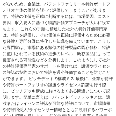
がないため、企業は、パテントファミリーや特許ポートフ
ォリオ全体の価値を誤って評価してしまうことがありま
す。特許の価値を正確に判断するには、市場要因、コスト
要因、収入要因に基づく特許評価アプローチが大いに役立
ちます。 これらの手順に精通した社外の特許評価専門家
は、特許を評価し、その価値を正確に評価するために必要
な経験と専門分野に特化した知識を備えています。こうし
た専門家は、市場にある類似の特許製品の既存価格、特許
に使用されている技術の進歩のレベル、既存製品によって
侵害される可能性などを分析します。このようにして社外
の特許評価専門家のサポートを受ければ、譲渡やライセン
ス許諾の契約において特許を過小評価することを防ぐこと
ができます。 ピッチデッキの構成ミス 最後に、企業が特許
や特許ポートフォリオの譲渡やライセンス許諾を行う際
に、ピッチデッキ構成におけるよくある間違いについて説
明します。簡単に言えば、パテントピッチデッキとは、譲
渡またはライセンス許諾が可能な特許について、市場情報
や特許譲受人/ライセンサー情報とともに説明するパワーポ
イント資料を指します。 知的財産権を多く保有する企業