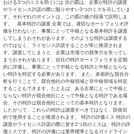
おける3つのミスを防ぐには 次の図は、企業が特許の譲渡
やライセンス許諾の際に陥りやすい3つのミスを示していま
す。それぞれのポイントは、この図の後の段落で説明しま
す。 基本特許の譲渡 企業では、適切なポートフォリオ評
価を行わないと、事業にとって中核となる基本特許を譲渡
してしまうおそれがあります。そのような特許は譲渡する
のではなく、ライセンス許諾することが常に推奨されま
す。譲渡してしまうと、企業は市場での競争力を失ってし
まうおそれがあります。自社の特許ポートフォリオを定期
的に評価し、事業にとって中核となる特許と中核とならな
い特許を特定する必要があります。 また、多面的な競合分
析を行うことで、競合他社の中核領域と非中核領域を特定
することもできます。たとえば、ある企業にとって中核と
ならない特許が競合他社にとって中核となる特許である場
合、その特許は競合他社にとっての基本特許となります。
したがって、これらの特許は譲渡すべきではなく、防衛目
的で使用することが推奨されます。 特許の評価ミス 特許の
譲渡やライセンス許諾の際に冒す2つ目のミスは、特許の評
価ミスです。特許の評価には業界標準となるガイドライン