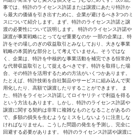
事では、特許のライセンス許諾または譲渡にあたり特許か
ら最大の価値を引き出すために、企業が避けるべき3つのミ
スについて紹介します。まず、特許のライセンス許諾と譲
渡の必要性について説明します。 特許のライセンス許諾や
譲渡が事業戦略にとってなぜ重要なのか 一部の企業は、特
許をその場しのぎの収益取引とみなしており、大きな事業
戦略の本質的な部分として考えていません。そうではな
く、企業は、特許を中核的な事業活動を補完できる恒常的
な代替収益取引として捉えるべきです。特許を取得した場
合、その特許を活用するための方法がいくつかあります。
たとえば、特許技術を自社製品やサービスに組み込んで実
用化したり、高額で譲渡したりすることができます。 ま
た、特許をライセンス許諾してロイヤリティで利益を得る
という方法もあります。しかし、特許のライセンス許諾や
譲渡に関する契約は非常に複雑なものとなることがあるの
で、多額の損失を生むようなミスをしないように注意しな
ければなりません。こうした問題の発生を予測し、完全に
回避する必要があります。 特許のライセンス許諾や譲渡に